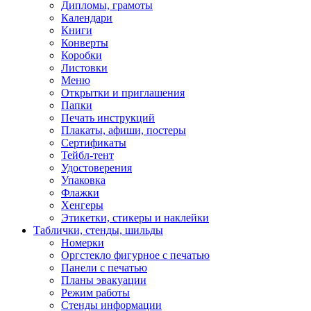
Дипломы, грамоты
Календари
Книги
Конверты
Коробки
Листовки
Меню
Открытки и приглашения
Папки
Печать инструкций
Плакаты, афиши, постеры
Сертификаты
Тейбл-тент
Удостоверения
Упаковка
Флажки
Хенгеры
Этикетки, стикеры и наклейки
Таблички, стенды, шильды
Номерки
Оргстекло фигурное с печатью
Панели с печатью
Планы эвакуации
Режим работы
Стенды информации