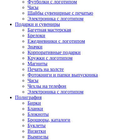
Футболки с логотипом
Часы
Шайбы сувенирные с печатью
Электроника с логотипом
Подарки и сувениры
Багетная мастерская
Брелоки
Ежедневники с логотипом
Значки
Корпоративные подарки
Кружки с логотипом
Магниты
Печать на холсте
Фотокниги и папки выпускника
Часы
Чехлы на телефон
Электроника с логотипом
Полиграфия
Бирки
Бланки
Блокноты
Брошюры, каталоги
Буклеты
Визитки
Вымпелы