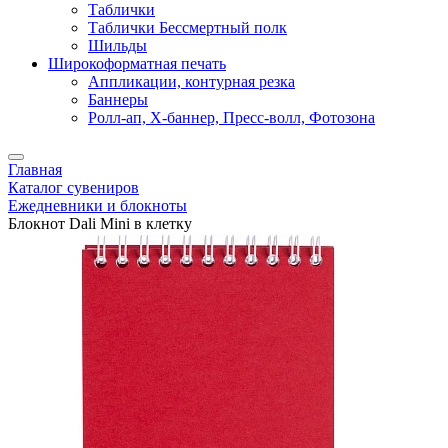
Таблички
Таблички Бессмертный полк
Шильды
Широкоформатная печать
Аппликации, контурная резка
Баннеры
Ролл-ап, X-баннер, Пресс-волл, Фотозона
Главная
Каталог сувениров
Ежедневники и блокноты
Блокнот Dali Mini в клетку