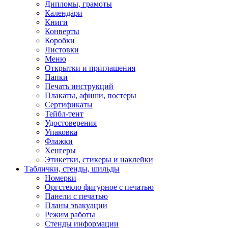
Дипломы, грамоты
Календари
Книги
Конверты
Коробки
Листовки
Меню
Открытки и приглашения
Папки
Печать инструкций
Плакаты, афиши, постеры
Сертификаты
Тейбл-тент
Удостоверения
Упаковка
Флажки
Хенгеры
Этикетки, стикеры и наклейки
Таблички, стенды, шильды
Номерки
Оргстекло фигурное с печатью
Панели с печатью
Планы эвакуации
Режим работы
Стенды информации