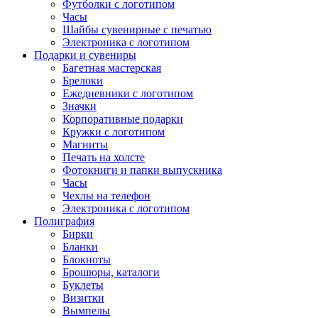
Футболки с логотипом
Часы
Шайбы сувенирные с печатью
Электроника с логотипом
Подарки и сувениры
Багетная мастерская
Брелоки
Ежедневники с логотипом
Значки
Корпоративные подарки
Кружки с логотипом
Магниты
Печать на холсте
Фотокниги и папки выпускника
Часы
Чехлы на телефон
Электроника с логотипом
Полиграфия
Бирки
Бланки
Блокноты
Брошюры, каталоги
Буклеты
Визитки
Вымпелы