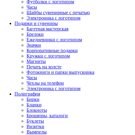
Футболки с логотипом
Часы
Шайбы сувенирные с печатью
Электроника с логотипом
Подарки и сувениры
Багетная мастерская
Брелоки
Ежедневники с логотипом
Значки
Корпоративные подарки
Кружки с логотипом
Магниты
Печать на холсте
Фотокниги и папки выпускника
Часы
Чехлы на телефон
Электроника с логотипом
Полиграфия
Бирки
Бланки
Блокноты
Брошюры, каталоги
Буклеты
Визитки
Вымпелы