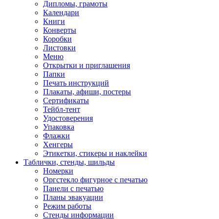
Дипломы, грамоты
Календари
Книги
Конверты
Коробки
Листовки
Меню
Открытки и приглашения
Папки
Печать инструкций
Плакаты, афиши, постеры
Сертификаты
Тейбл-тент
Удостоверения
Упаковка
Флажки
Хенгеры
Этикетки, стикеры и наклейки
Таблички, стенды, шильды
Номерки
Оргстекло фигурное с печатью
Панели с печатью
Планы эвакуации
Режим работы
Стенды информации