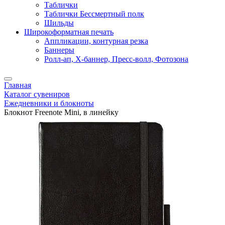
Таблички
Таблички Бессмертный полк
Шильды
Широкоформатная печать
Аппликации, контурная резка
Баннеры
Ролл-ап, X-баннер, Пресс-волл, Фотозона
Главная
Каталог сувениров
Ежедневники и блокноты
Блокнот Freenote Mini, в линейку