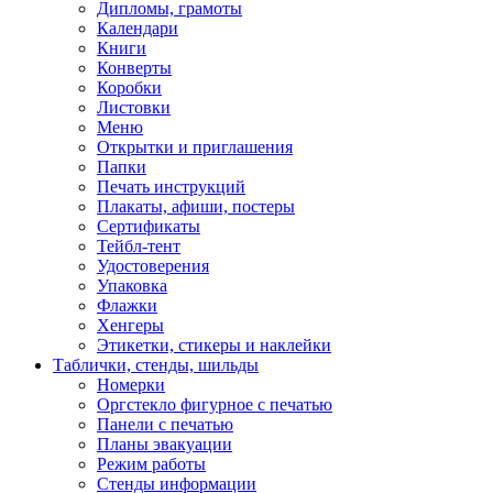
Дипломы, грамоты
Календари
Книги
Конверты
Коробки
Листовки
Меню
Открытки и приглашения
Папки
Печать инструкций
Плакаты, афиши, постеры
Сертификаты
Тейбл-тент
Удостоверения
Упаковка
Флажки
Хенгеры
Этикетки, стикеры и наклейки
Таблички, стенды, шильды
Номерки
Оргстекло фигурное с печатью
Панели с печатью
Планы эвакуации
Режим работы
Стенды информации