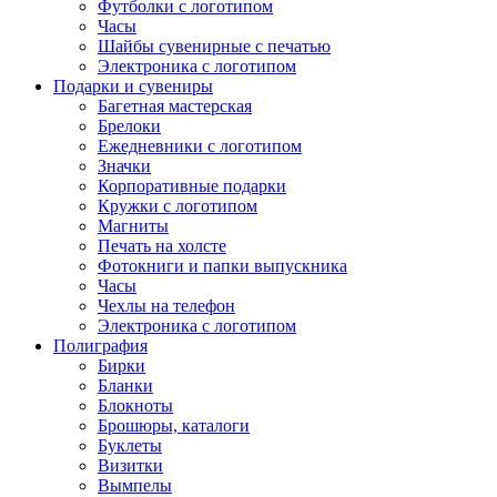
Футболки с логотипом
Часы
Шайбы сувенирные с печатью
Электроника с логотипом
Подарки и сувениры
Багетная мастерская
Брелоки
Ежедневники с логотипом
Значки
Корпоративные подарки
Кружки с логотипом
Магниты
Печать на холсте
Фотокниги и папки выпускника
Часы
Чехлы на телефон
Электроника с логотипом
Полиграфия
Бирки
Бланки
Блокноты
Брошюры, каталоги
Буклеты
Визитки
Вымпелы