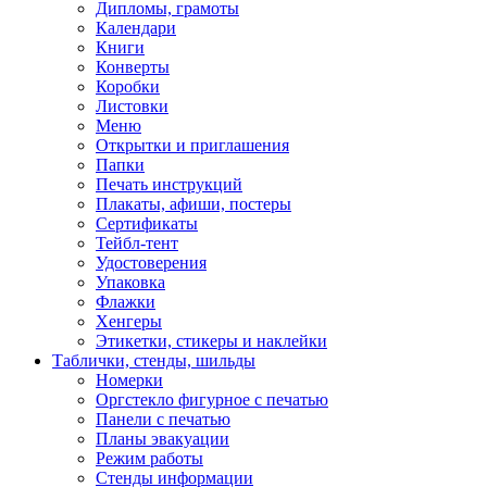
Дипломы, грамоты
Календари
Книги
Конверты
Коробки
Листовки
Меню
Открытки и приглашения
Папки
Печать инструкций
Плакаты, афиши, постеры
Сертификаты
Тейбл-тент
Удостоверения
Упаковка
Флажки
Хенгеры
Этикетки, стикеры и наклейки
Таблички, стенды, шильды
Номерки
Оргстекло фигурное с печатью
Панели с печатью
Планы эвакуации
Режим работы
Стенды информации