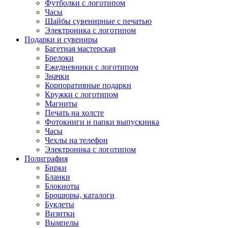
Футболки с логотипом
Часы
Шайбы сувенирные с печатью
Электроника с логотипом
Подарки и сувениры
Багетная мастерская
Брелоки
Ежедневники с логотипом
Значки
Корпоративные подарки
Кружки с логотипом
Магниты
Печать на холсте
Фотокниги и папки выпускника
Часы
Чехлы на телефон
Электроника с логотипом
Полиграфия
Бирки
Бланки
Блокноты
Брошюры, каталоги
Буклеты
Визитки
Вымпелы