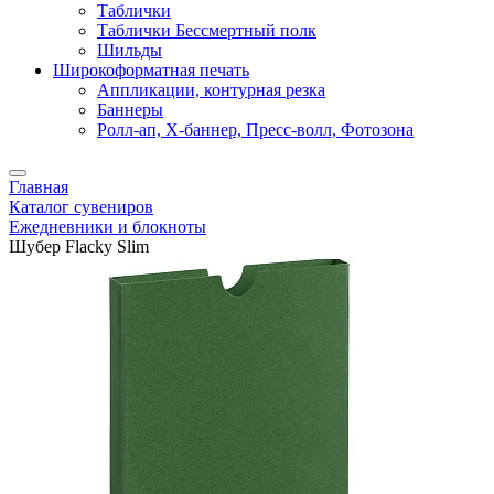
Таблички
Таблички Бессмертный полк
Шильды
Широкоформатная печать
Аппликации, контурная резка
Баннеры
Ролл-ап, X-баннер, Пресс-волл, Фотозона
Главная
Каталог сувениров
Ежедневники и блокноты
Шубер Flacky Slim