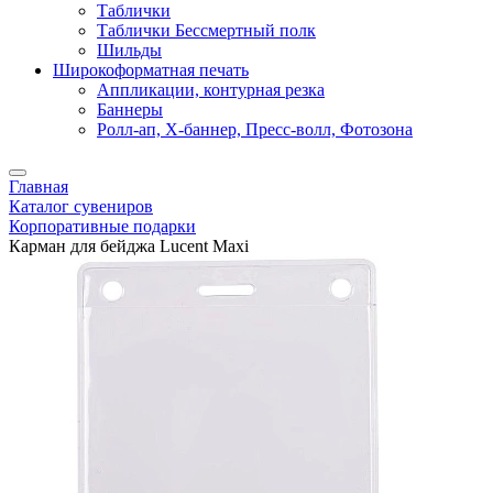
Таблички
Таблички Бессмертный полк
Шильды
Широкоформатная печать
Аппликации, контурная резка
Баннеры
Ролл-ап, X-баннер, Пресс-волл, Фотозона
Главная
Каталог сувениров
Корпоративные подарки
Карман для бейджа Lucent Maxi