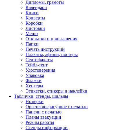
Дипломы, грамоты
Календари
Книги
Конверты
Коробки
Листовки
Меню
Открытки и приглашения
Папки
Печать инструкций
Плакаты, афиши, постеры
Сертификаты
Тейбл-тент
Удостоверения
Упаковка
Флажки
Хенгеры
Этикетки, стикеры и наклейки
Таблички, стенды, шильды
Номерки
Оргстекло фигурное с печатью
Панели с печатью
Планы эвакуации
Режим работы
Стенды информации