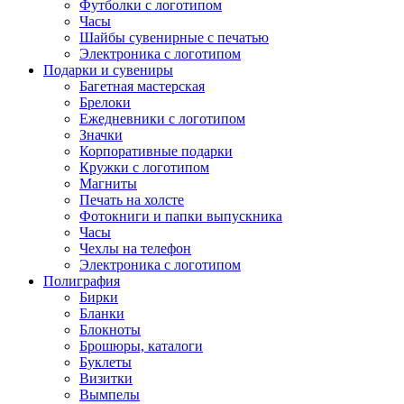
Футболки с логотипом
Часы
Шайбы сувенирные с печатью
Электроника с логотипом
Подарки и сувениры
Багетная мастерская
Брелоки
Ежедневники с логотипом
Значки
Корпоративные подарки
Кружки с логотипом
Магниты
Печать на холсте
Фотокниги и папки выпускника
Часы
Чехлы на телефон
Электроника с логотипом
Полиграфия
Бирки
Бланки
Блокноты
Брошюры, каталоги
Буклеты
Визитки
Вымпелы