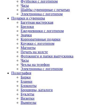
Футболки с логотипом
Часы
Шайбы сувенирные с печатью
Электроника с логотипом
Подарки и сувениры
Багетная мастерская
Брелоки
Ежедневники с логотипом
Значки
Корпоративные подарки
Кружки с логотипом
Магниты
Печать на холсте
Фотокниги и папки выпускника
Часы
Чехлы на телефон
Электроника с логотипом
Полиграфия
Бирки
Бланки
Блокноты
Брошюры, каталоги
Буклеты
Визитки
Вымпелы