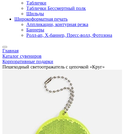
Таблички
Таблички Бессмертный полк
Шильды
Широкоформатная печать
Аппликации, контурная резка
Баннеры
Ролл-ап, X-баннер, Пресс-волл, Фотозона
Главная
Каталог сувениров
Корпоративные подарки
Пешеходный светоотражатель с цепочкой «Круг»