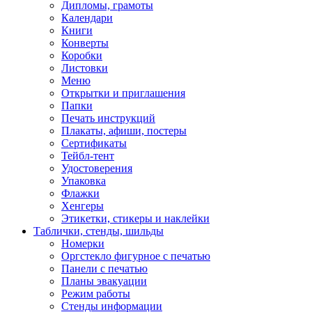
Дипломы, грамоты
Календари
Книги
Конверты
Коробки
Листовки
Меню
Открытки и приглашения
Папки
Печать инструкций
Плакаты, афиши, постеры
Сертификаты
Тейбл-тент
Удостоверения
Упаковка
Флажки
Хенгеры
Этикетки, стикеры и наклейки
Таблички, стенды, шильды
Номерки
Оргстекло фигурное с печатью
Панели с печатью
Планы эвакуации
Режим работы
Стенды информации