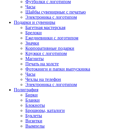
Футболки с логотипом
Часы
Шайбы сувенирные с печатью
Электроника с логотипом
Подарки и сувениры
Багетная мастерская
Брелоки
Ежедневники с логотипом
Значки
Корпоративные подарки
Кружки с логотипом
Магниты
Печать на холсте
Фотокниги и папки выпускника
Часы
Чехлы на телефон
Электроника с логотипом
Полиграфия
Бирки
Бланки
Блокноты
Брошюры, каталоги
Буклеты
Визитки
Вымпелы