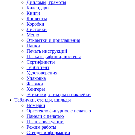
Дипломы, грамоты
Календари
Книги
Конверты
Коробки
Листовки
Меню
Открытки и приглашения
Папки
Печать инструкций
Плакаты, афиши, постеры
Сертификаты
Тейбл-тент
Удостоверения
Упаковка
Флажки
Хенгеры
Этикетки, стикеры и наклейки
Таблички, стенды, шильды
Номерки
Оргстекло фигурное с печатью
Панели с печатью
Планы эвакуации
Режим работы
Стенды информации