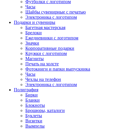
Футболки с логотипом
Часы
Шайбы сувенирные с печатью
Электроника с логотипом
Подарки и сувениры
Багетная мастерская
Брелоки
Ежедневники с логотипом
Значки
Корпоративные подарки
Кружки с логотипом
Магниты
Печать на холсте
Фотокниги и папки выпускника
Часы
Чехлы на телефон
Электроника с логотипом
Полиграфия
Бирки
Бланки
Блокноты
Брошюры, каталоги
Буклеты
Визитки
Вымпелы