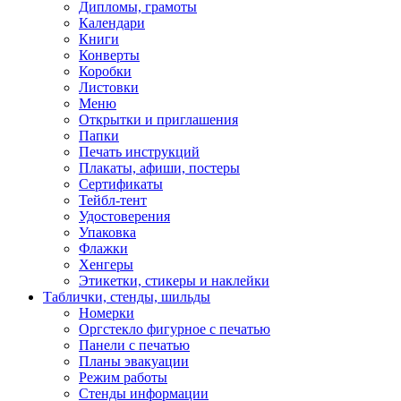
Дипломы, грамоты
Календари
Книги
Конверты
Коробки
Листовки
Меню
Открытки и приглашения
Папки
Печать инструкций
Плакаты, афиши, постеры
Сертификаты
Тейбл-тент
Удостоверения
Упаковка
Флажки
Хенгеры
Этикетки, стикеры и наклейки
Таблички, стенды, шильды
Номерки
Оргстекло фигурное с печатью
Панели с печатью
Планы эвакуации
Режим работы
Стенды информации