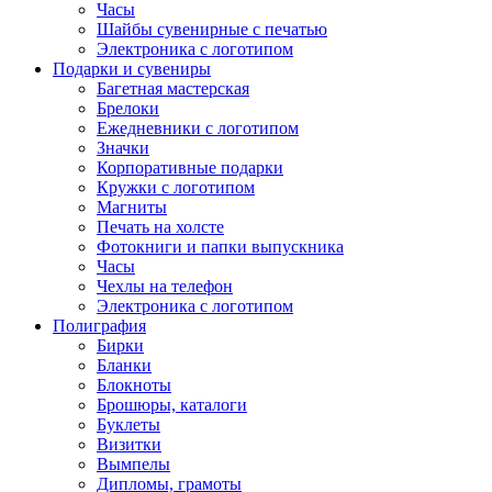
Часы
Шайбы сувенирные с печатью
Электроника с логотипом
Подарки и сувениры
Багетная мастерская
Брелоки
Ежедневники с логотипом
Значки
Корпоративные подарки
Кружки с логотипом
Магниты
Печать на холсте
Фотокниги и папки выпускника
Часы
Чехлы на телефон
Электроника с логотипом
Полиграфия
Бирки
Бланки
Блокноты
Брошюры, каталоги
Буклеты
Визитки
Вымпелы
Дипломы, грамоты