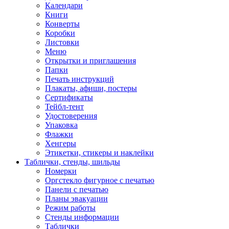
Календари
Книги
Конверты
Коробки
Листовки
Меню
Открытки и приглашения
Папки
Печать инструкций
Плакаты, афиши, постеры
Сертификаты
Тейбл-тент
Удостоверения
Упаковка
Флажки
Хенгеры
Этикетки, стикеры и наклейки
Таблички, стенды, шильды
Номерки
Оргстекло фигурное с печатью
Панели с печатью
Планы эвакуации
Режим работы
Стенды информации
Таблички