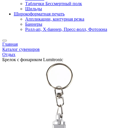
Таблички Бессмертный полк
Шильды
Широкоформатная печать
Аппликации, контурная резка
Баннеры
Ролл-ап, X-баннер, Пресс-волл, Фотозона
Главная
Каталог сувениров
Отдых
Брелок с фонариком Lumitronic