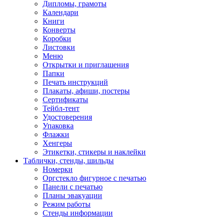
Дипломы, грамоты
Календари
Книги
Конверты
Коробки
Листовки
Меню
Открытки и приглашения
Папки
Печать инструкций
Плакаты, афиши, постеры
Сертификаты
Тейбл-тент
Удостоверения
Упаковка
Флажки
Хенгеры
Этикетки, стикеры и наклейки
Таблички, стенды, шильды
Номерки
Оргстекло фигурное с печатью
Панели с печатью
Планы эвакуации
Режим работы
Стенды информации