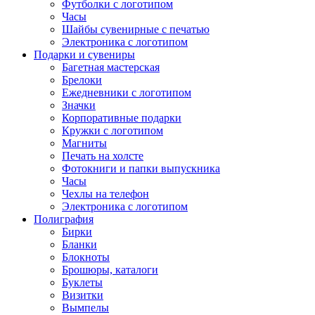
Футболки с логотипом
Часы
Шайбы сувенирные с печатью
Электроника с логотипом
Подарки и сувениры
Багетная мастерская
Брелоки
Ежедневники с логотипом
Значки
Корпоративные подарки
Кружки с логотипом
Магниты
Печать на холсте
Фотокниги и папки выпускника
Часы
Чехлы на телефон
Электроника с логотипом
Полиграфия
Бирки
Бланки
Блокноты
Брошюры, каталоги
Буклеты
Визитки
Вымпелы