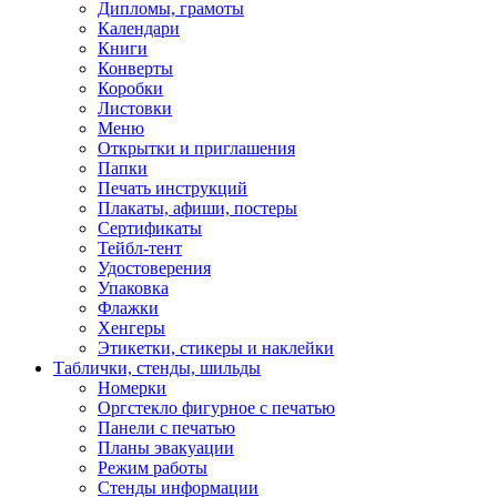
Дипломы, грамоты
Календари
Книги
Конверты
Коробки
Листовки
Меню
Открытки и приглашения
Папки
Печать инструкций
Плакаты, афиши, постеры
Сертификаты
Тейбл-тент
Удостоверения
Упаковка
Флажки
Хенгеры
Этикетки, стикеры и наклейки
Таблички, стенды, шильды
Номерки
Оргстекло фигурное с печатью
Панели с печатью
Планы эвакуации
Режим работы
Стенды информации