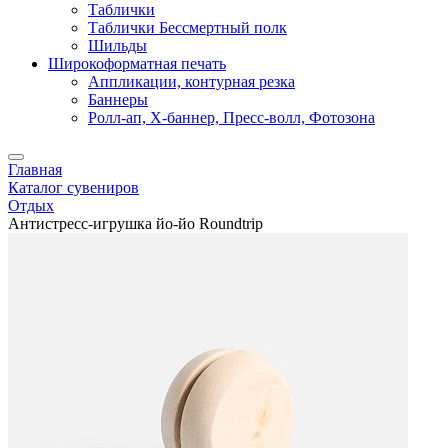
Таблички
Таблички Бессмертный полк
Шильды
Широкоформатная печать
Аппликации, контурная резка
Баннеры
Ролл-ап, X-баннер, Пресс-волл, Фотозона
Главная
Каталог сувениров
Отдых
Антистресс-игрушка йо-йо Roundtrip