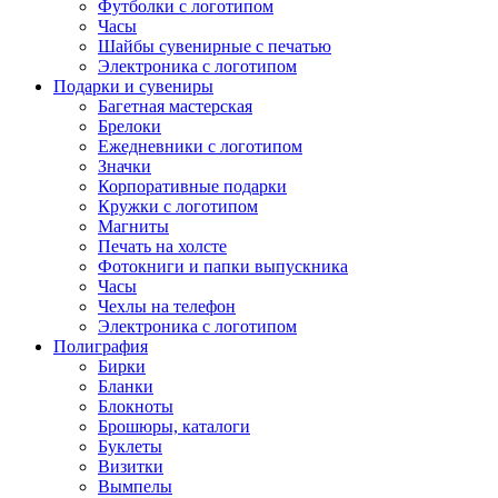
Футболки с логотипом
Часы
Шайбы сувенирные с печатью
Электроника с логотипом
Подарки и сувениры
Багетная мастерская
Брелоки
Ежедневники с логотипом
Значки
Корпоративные подарки
Кружки с логотипом
Магниты
Печать на холсте
Фотокниги и папки выпускника
Часы
Чехлы на телефон
Электроника с логотипом
Полиграфия
Бирки
Бланки
Блокноты
Брошюры, каталоги
Буклеты
Визитки
Вымпелы