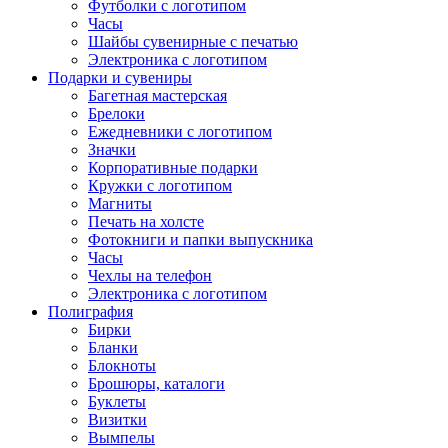
Футболки с логотипом
Часы
Шайбы сувенирные с печатью
Электроника с логотипом
Подарки и сувениры
Багетная мастерская
Брелоки
Ежедневники с логотипом
Значки
Корпоративные подарки
Кружки с логотипом
Магниты
Печать на холсте
Фотокниги и папки выпускника
Часы
Чехлы на телефон
Электроника с логотипом
Полиграфия
Бирки
Бланки
Блокноты
Брошюры, каталоги
Буклеты
Визитки
Вымпелы