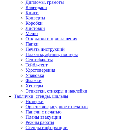
Дипломы, грамоты
Календари
Книги
Конверты
Коробки
Листовки
Меню
Открытки и приглашения
Папки
Печать инструкций
Плакаты, афиши, постеры
Сертификаты
Тейбл-тент
Удостоверения
Упаковка
Флажки
Хенгеры
Этикетки, стикеры и наклейки
Таблички, стенды, шильды
Номерки
Оргстекло фигурное с печатью
Панели с печатью
Планы эвакуации
Режим работы
Стенды информации