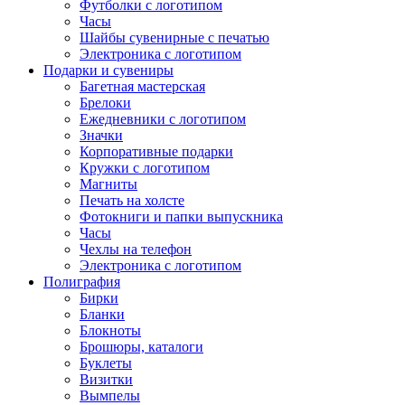
Футболки с логотипом
Часы
Шайбы сувенирные с печатью
Электроника с логотипом
Подарки и сувениры
Багетная мастерская
Брелоки
Ежедневники с логотипом
Значки
Корпоративные подарки
Кружки с логотипом
Магниты
Печать на холсте
Фотокниги и папки выпускника
Часы
Чехлы на телефон
Электроника с логотипом
Полиграфия
Бирки
Бланки
Блокноты
Брошюры, каталоги
Буклеты
Визитки
Вымпелы