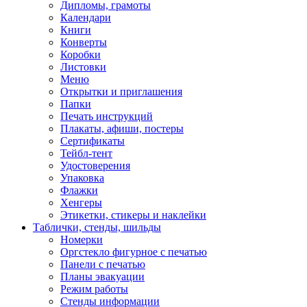
Дипломы, грамоты
Календари
Книги
Конверты
Коробки
Листовки
Меню
Открытки и приглашения
Папки
Печать инструкций
Плакаты, афиши, постеры
Сертификаты
Тейбл-тент
Удостоверения
Упаковка
Флажки
Хенгеры
Этикетки, стикеры и наклейки
Таблички, стенды, шильды
Номерки
Оргстекло фигурное с печатью
Панели с печатью
Планы эвакуации
Режим работы
Стенды информации