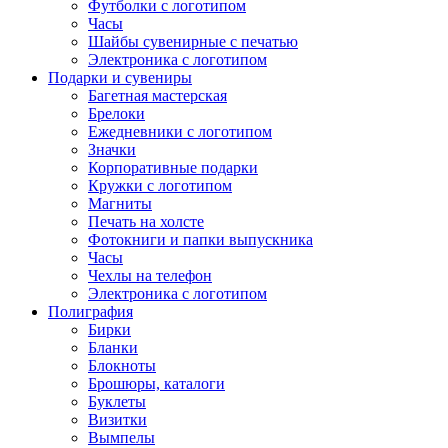
Футболки с логотипом
Часы
Шайбы сувенирные с печатью
Электроника с логотипом
Подарки и сувениры
Багетная мастерская
Брелоки
Ежедневники с логотипом
Значки
Корпоративные подарки
Кружки с логотипом
Магниты
Печать на холсте
Фотокниги и папки выпускника
Часы
Чехлы на телефон
Электроника с логотипом
Полиграфия
Бирки
Бланки
Блокноты
Брошюры, каталоги
Буклеты
Визитки
Вымпелы