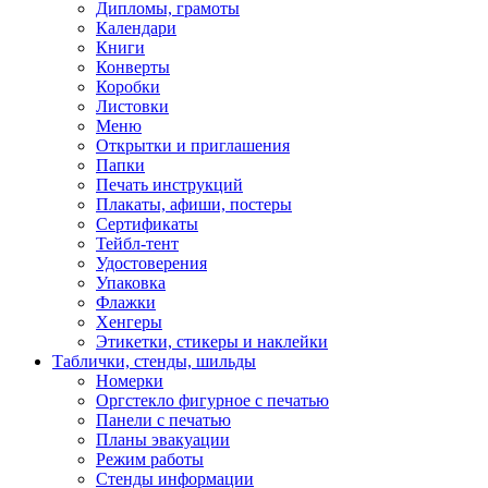
Дипломы, грамоты
Календари
Книги
Конверты
Коробки
Листовки
Меню
Открытки и приглашения
Папки
Печать инструкций
Плакаты, афиши, постеры
Сертификаты
Тейбл-тент
Удостоверения
Упаковка
Флажки
Хенгеры
Этикетки, стикеры и наклейки
Таблички, стенды, шильды
Номерки
Оргстекло фигурное с печатью
Панели с печатью
Планы эвакуации
Режим работы
Стенды информации