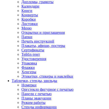
Дипломы, грамоты
Календари
Книги
Конверты
Коробки
Листовки
Меню
Открытки и приглашения
Папки
Печать инструкций
Плакаты, афиши, постеры
Сертификаты
Тейбл-тент
Удостоверения
Упаковка
Флажки
Хенгеры
Этикетки, стикеры и наклейки
Таблички, стенды, шильды
Номерки
Оргстекло фигурное с печатью
Панели с печатью
Планы эвакуации
Режим работы
Стенды информации