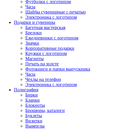
Футболки с логотипом
Часы
Шайбы сувенирные с печатью
Электроника с логотипом
Подарки и сувениры
Багетная мастерская
Брелоки
Ежедневники с логотипом
Значки
Корпоративные подарки
Кружки с логотипом
Магниты
Печать на холсте
Фотокниги и папки выпускника
Часы
Чехлы на телефон
Электроника с логотипом
Полиграфия
Бирки
Бланки
Блокноты
Брошюры, каталоги
Буклеты
Визитки
Вымпелы