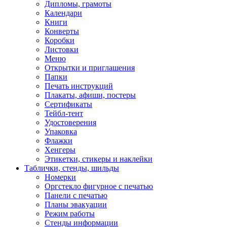
Дипломы, грамоты
Календари
Книги
Конверты
Коробки
Листовки
Меню
Открытки и приглашения
Папки
Печать инструкций
Плакаты, афиши, постеры
Сертификаты
Тейбл-тент
Удостоверения
Упаковка
Флажки
Хенгеры
Этикетки, стикеры и наклейки
Таблички, стенды, шильды
Номерки
Оргстекло фигурное с печатью
Панели с печатью
Планы эвакуации
Режим работы
Стенды информации