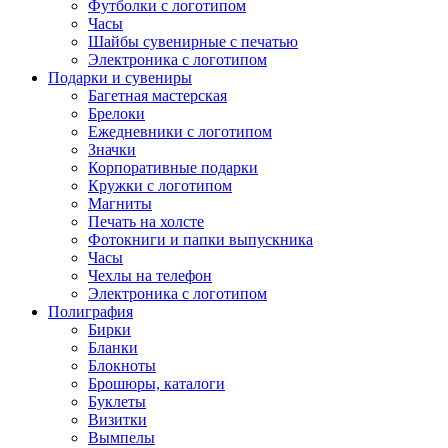
Футболки с логотипом
Часы
Шайбы сувенирные с печатью
Электроника с логотипом
Подарки и сувениры
Багетная мастерская
Брелоки
Ежедневники с логотипом
Значки
Корпоративные подарки
Кружки с логотипом
Магниты
Печать на холсте
Фотокниги и папки выпускника
Часы
Чехлы на телефон
Электроника с логотипом
Полиграфия
Бирки
Бланки
Блокноты
Брошюры, каталоги
Буклеты
Визитки
Вымпелы