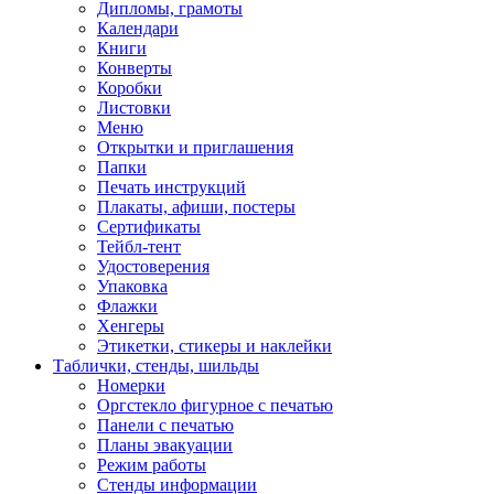
Дипломы, грамоты
Календари
Книги
Конверты
Коробки
Листовки
Меню
Открытки и приглашения
Папки
Печать инструкций
Плакаты, афиши, постеры
Сертификаты
Тейбл-тент
Удостоверения
Упаковка
Флажки
Хенгеры
Этикетки, стикеры и наклейки
Таблички, стенды, шильды
Номерки
Оргстекло фигурное с печатью
Панели с печатью
Планы эвакуации
Режим работы
Стенды информации