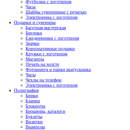
Футболки с логотипом
Часы
Шайбы сувенирные с печатью
Электроника с логотипом
Подарки и сувениры
Багетная мастерская
Брелоки
Ежедневники с логотипом
Значки
Корпоративные подарки
Кружки с логотипом
Магниты
Печать на холсте
Фотокниги и папки выпускника
Часы
Чехлы на телефон
Электроника с логотипом
Полиграфия
Бирки
Бланки
Блокноты
Брошюры, каталоги
Буклеты
Визитки
Вымпелы