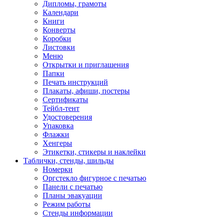
Дипломы, грамоты
Календари
Книги
Конверты
Коробки
Листовки
Меню
Открытки и приглашения
Папки
Печать инструкций
Плакаты, афиши, постеры
Сертификаты
Тейбл-тент
Удостоверения
Упаковка
Флажки
Хенгеры
Этикетки, стикеры и наклейки
Таблички, стенды, шильды
Номерки
Оргстекло фигурное с печатью
Панели с печатью
Планы эвакуации
Режим работы
Стенды информации