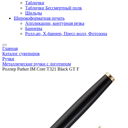
Таблички
Таблички Бессмертный полк
Шильды
Широкоформатная печать
Аппликации, контурная резка
Баннеры
Ролл-ап, X-баннер, Пресс-волл, Фотозона
Главная
Каталог сувениров
Ручки
Металлические ручки с логотипом
Роллер Parker IM Core T321 Black GT F