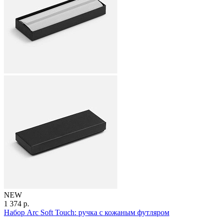
NEW
1 374 р.
Набор Arc Soft Touch: ручка с кожаным футляром