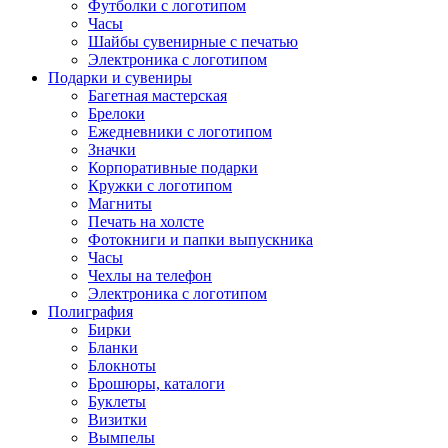
Футболки с логотипом
Часы
Шайбы сувенирные с печатью
Электроника с логотипом
Подарки и сувениры
Багетная мастерская
Брелоки
Ежедневники с логотипом
Значки
Корпоративные подарки
Кружки с логотипом
Магниты
Печать на холсте
Фотокниги и папки выпускника
Часы
Чехлы на телефон
Электроника с логотипом
Полиграфия
Бирки
Бланки
Блокноты
Брошюры, каталоги
Буклеты
Визитки
Вымпелы