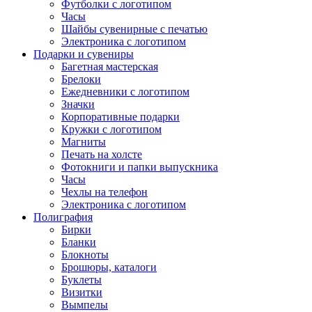
Футболки с логотипом
Часы
Шайбы сувенирные с печатью
Электроника с логотипом
Подарки и сувениры
Багетная мастерская
Брелоки
Ежедневники с логотипом
Значки
Корпоративные подарки
Кружки с логотипом
Магниты
Печать на холсте
Фотокниги и папки выпускника
Часы
Чехлы на телефон
Электроника с логотипом
Полиграфия
Бирки
Бланки
Блокноты
Брошюры, каталоги
Буклеты
Визитки
Вымпелы