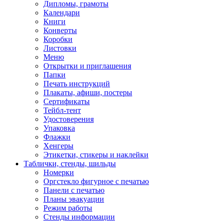
Дипломы, грамоты
Календари
Книги
Конверты
Коробки
Листовки
Меню
Открытки и приглашения
Папки
Печать инструкций
Плакаты, афиши, постеры
Сертификаты
Тейбл-тент
Удостоверения
Упаковка
Флажки
Хенгеры
Этикетки, стикеры и наклейки
Таблички, стенды, шильды
Номерки
Оргстекло фигурное с печатью
Панели с печатью
Планы эвакуации
Режим работы
Стенды информации