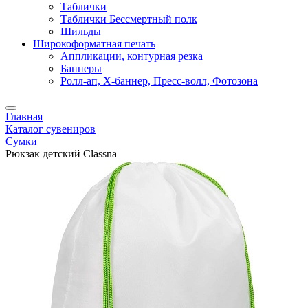
Таблички
Таблички Бессмертный полк
Шильды
Широкоформатная печать
Аппликации, контурная резка
Баннеры
Ролл-ап, X-баннер, Пресс-волл, Фотозона
Главная
Каталог сувениров
Сумки
Рюкзак детский Classna