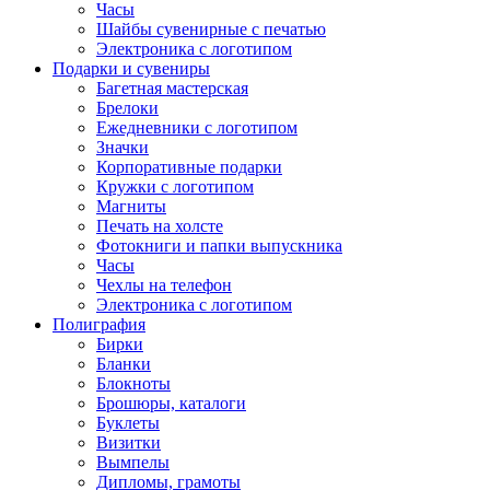
Часы
Шайбы сувенирные с печатью
Электроника с логотипом
Подарки и сувениры
Багетная мастерская
Брелоки
Ежедневники с логотипом
Значки
Корпоративные подарки
Кружки с логотипом
Магниты
Печать на холсте
Фотокниги и папки выпускника
Часы
Чехлы на телефон
Электроника с логотипом
Полиграфия
Бирки
Бланки
Блокноты
Брошюры, каталоги
Буклеты
Визитки
Вымпелы
Дипломы, грамоты