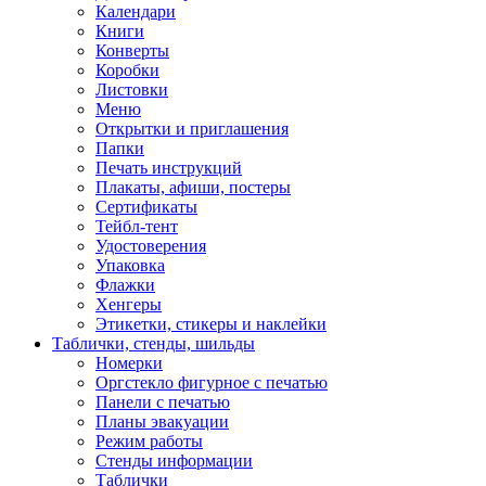
Календари
Книги
Конверты
Коробки
Листовки
Меню
Открытки и приглашения
Папки
Печать инструкций
Плакаты, афиши, постеры
Сертификаты
Тейбл-тент
Удостоверения
Упаковка
Флажки
Хенгеры
Этикетки, стикеры и наклейки
Таблички, стенды, шильды
Номерки
Оргстекло фигурное с печатью
Панели с печатью
Планы эвакуации
Режим работы
Стенды информации
Таблички