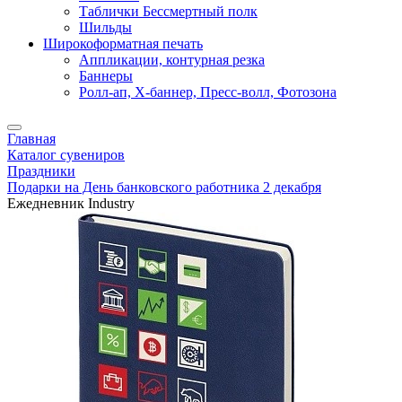
Таблички Бессмертный полк
Шильды
Широкоформатная печать
Аппликации, контурная резка
Баннеры
Ролл-ап, X-баннер, Пресс-волл, Фотозона
Главная
Каталог сувениров
Праздники
Подарки на День банковского работника 2 декабря
Ежедневник Industry