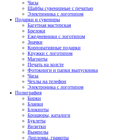
Часы
Шайбы сувенирные с печатью
Электроника с логотипом
Подарки и сувениры
Багетная мастерская
Брелоки
Ежедневники с логотипом
Значки
Корпоративные подарки
Кружки с логотипом
Магниты
Печать на холсте
Фотокниги и папки выпускника
Часы
Чехлы на телефон
Электроника с логотипом
Полиграфия
Бирки
Бланки
Блокноты
Брошюры, каталоги
Буклеты
Визитки
Вымпелы
Дипломы, грамоты