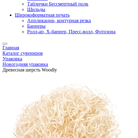
Таблички Бессмертный полк
Шильды
Широкоформатная печать
Аппликации, контурная резка
Баннеры
Ролл-ап, X-баннер, Пресс-волл, Фотозона
Главная
Каталог сувениров
Упаковка
Новогодняя упаковка
Древесная шерсть Woodly