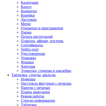
Календари
Книги
Конверты
Коробки
Листовки
Меню
Открытки и приглашения
Папки
Печать инструкций
Плакаты, афиши, постеры
Сертификаты
Тейбл-тент
Удостоверения
Упаковка
Флажки
Хенгеры
Этикетки, стикеры и наклейки
Таблички, стенды, шильды
Номерки
Оргстекло фигурное с печатью
Панели с печатью
Планы эвакуации
Режим работы
Стенды информации
Таблички