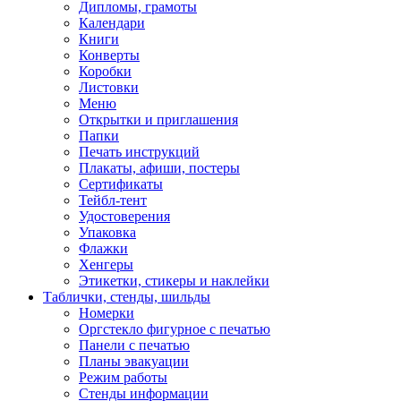
Дипломы, грамоты
Календари
Книги
Конверты
Коробки
Листовки
Меню
Открытки и приглашения
Папки
Печать инструкций
Плакаты, афиши, постеры
Сертификаты
Тейбл-тент
Удостоверения
Упаковка
Флажки
Хенгеры
Этикетки, стикеры и наклейки
Таблички, стенды, шильды
Номерки
Оргстекло фигурное с печатью
Панели с печатью
Планы эвакуации
Режим работы
Стенды информации