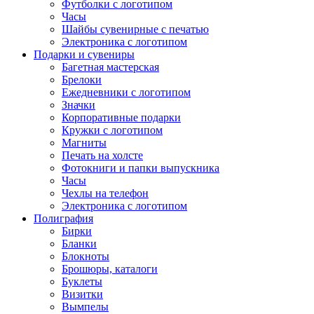
Футболки с логотипом
Часы
Шайбы сувенирные с печатью
Электроника с логотипом
Подарки и сувениры
Багетная мастерская
Брелоки
Ежедневники с логотипом
Значки
Корпоративные подарки
Кружки с логотипом
Магниты
Печать на холсте
Фотокниги и папки выпускника
Часы
Чехлы на телефон
Электроника с логотипом
Полиграфия
Бирки
Бланки
Блокноты
Брошюры, каталоги
Буклеты
Визитки
Вымпелы