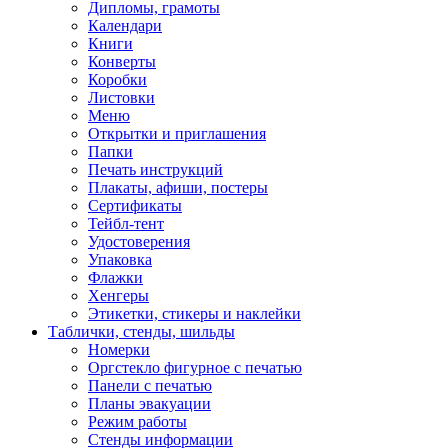
Дипломы, грамоты
Календари
Книги
Конверты
Коробки
Листовки
Меню
Открытки и приглашения
Папки
Печать инструкций
Плакаты, афиши, постеры
Сертификаты
Тейбл-тент
Удостоверения
Упаковка
Флажки
Хенгеры
Этикетки, стикеры и наклейки
Таблички, стенды, шильды
Номерки
Оргстекло фигурное с печатью
Панели с печатью
Планы эвакуации
Режим работы
Стенды информации