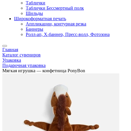
Таблички
Таблички Бессмертный полк
Шильды
Широкоформатная печать
Аппликации, контурная резка
Баннеры
Ролл-ап, X-баннер, Пресс-волл, Фотозона
Главная
Каталог сувениров
Упаковка
Подарочная упаковка
Мягкая игрушка — конфетница PonyBon