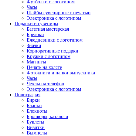
Футболки с логотипом
Часы
Шайбы сувенирные с печатью
Электроника с логотипом
Подарки и сувениры
Багетная мастерская
Брелоки
Ежедневники с логотипом
Значки
Корпоративные подарки
Кружки с логотипом
Магниты
Печать на холсте
Фотокниги и папки выпускника
Часы
Чехлы на телефон
Электроника с логотипом
Полиграфия
Бирки
Бланки
Блокноты
Брошюры, каталоги
Буклеты
Визитки
Вымпелы