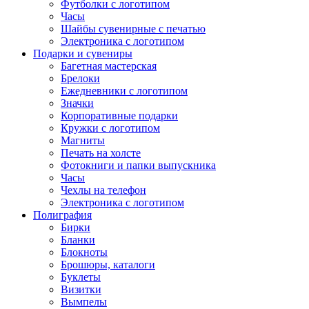
Футболки с логотипом
Часы
Шайбы сувенирные с печатью
Электроника с логотипом
Подарки и сувениры
Багетная мастерская
Брелоки
Ежедневники с логотипом
Значки
Корпоративные подарки
Кружки с логотипом
Магниты
Печать на холсте
Фотокниги и папки выпускника
Часы
Чехлы на телефон
Электроника с логотипом
Полиграфия
Бирки
Бланки
Блокноты
Брошюры, каталоги
Буклеты
Визитки
Вымпелы