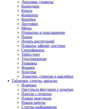
Дипломы, грамоты
Календари
Книги
Конверты
Коробки
Листовки
Меню
Открытки и приглашения
Папки
Печать инструкций
Плакаты, афиши, постеры
Сертификаты
Тейбл-тент
Удостоверения
Упаковка
Флажки
Хенгеры
Этикетки, стикеры и наклейки
Таблички, стенды, шильды
Номерки
Оргстекло фигурное с печатью
Панели с печатью
Планы эвакуации
Режим работы
Стенды информации