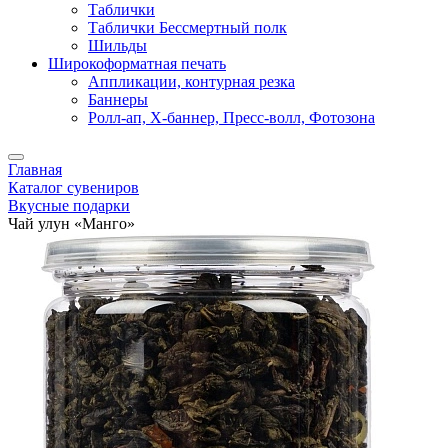
Таблички
Таблички Бессмертный полк
Шильды
Широкоформатная печать
Аппликации, контурная резка
Баннеры
Ролл-ап, X-баннер, Пресс-волл, Фотозона
Главная
Каталог сувениров
Вкусные подарки
Чай улун «Манго»