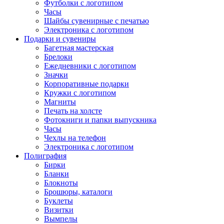
Футболки с логотипом
Часы
Шайбы сувенирные с печатью
Электроника с логотипом
Подарки и сувениры
Багетная мастерская
Брелоки
Ежедневники с логотипом
Значки
Корпоративные подарки
Кружки с логотипом
Магниты
Печать на холсте
Фотокниги и папки выпускника
Часы
Чехлы на телефон
Электроника с логотипом
Полиграфия
Бирки
Бланки
Блокноты
Брошюры, каталоги
Буклеты
Визитки
Вымпелы