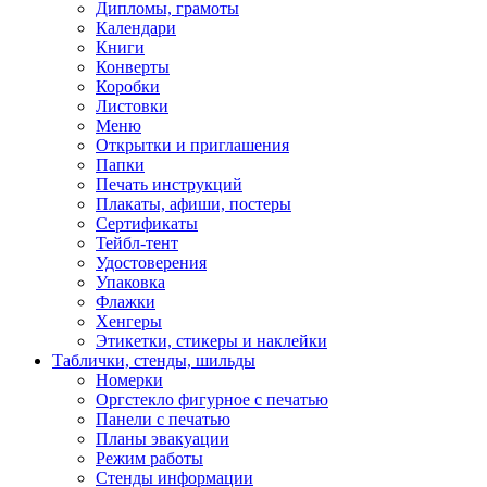
Дипломы, грамоты
Календари
Книги
Конверты
Коробки
Листовки
Меню
Открытки и приглашения
Папки
Печать инструкций
Плакаты, афиши, постеры
Сертификаты
Тейбл-тент
Удостоверения
Упаковка
Флажки
Хенгеры
Этикетки, стикеры и наклейки
Таблички, стенды, шильды
Номерки
Оргстекло фигурное с печатью
Панели с печатью
Планы эвакуации
Режим работы
Стенды информации