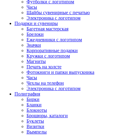
Футболки с логотипом
Часы
Шайбы сувенирные с печатью
Электроника с логотипом
Подарки и сувениры
Багетная мастерская
Брелоки
Ежедневники с логотипом
Значки
Корпоративные подарки
Кружки с логотипом
Магниты
Печать на холсте
Фотокниги и папки выпускника
Часы
Чехлы на телефон
Электроника с логотипом
Полиграфия
Бирки
Бланки
Блокноты
Брошюры, каталоги
Буклеты
Визитки
Вымпелы