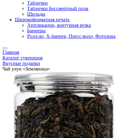
Таблички
Таблички Бессмертный полк
Шильды
Широкоформатная печать
Аппликации, контурная резка
Баннеры
Ролл-ап, X-баннер, Пресс-волл, Фотозона
Главная
Каталог сувениров
Вкусные подарки
Чай улун «Земляника»