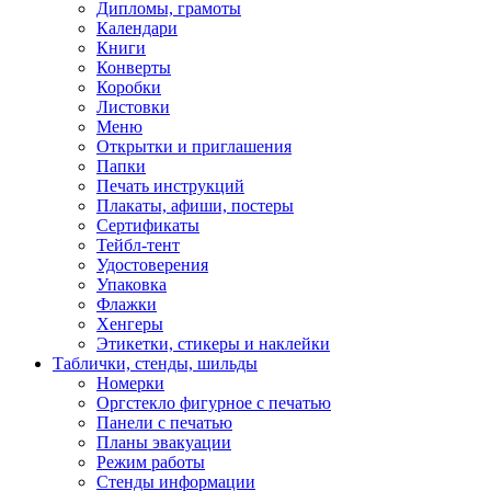
Дипломы, грамоты
Календари
Книги
Конверты
Коробки
Листовки
Меню
Открытки и приглашения
Папки
Печать инструкций
Плакаты, афиши, постеры
Сертификаты
Тейбл-тент
Удостоверения
Упаковка
Флажки
Хенгеры
Этикетки, стикеры и наклейки
Таблички, стенды, шильды
Номерки
Оргстекло фигурное с печатью
Панели с печатью
Планы эвакуации
Режим работы
Стенды информации