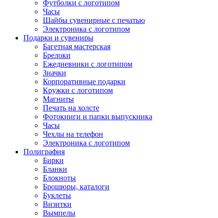
Футболки с логотипом
Часы
Шайбы сувенирные с печатью
Электроника с логотипом
Подарки и сувениры
Багетная мастерская
Брелоки
Ежедневники с логотипом
Значки
Корпоративные подарки
Кружки с логотипом
Магниты
Печать на холсте
Фотокниги и папки выпускника
Часы
Чехлы на телефон
Электроника с логотипом
Полиграфия
Бирки
Бланки
Блокноты
Брошюры, каталоги
Буклеты
Визитки
Вымпелы