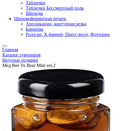
Таблички
Таблички Бессмертный полк
Шильды
Широкоформатная печать
Аппликации, контурная резка
Баннеры
Ролл-ап, X-баннер, Пресс-волл, Фотозона
Главная
Каталог сувениров
Вкусные подарки
Мед Bee To Bear Mini ver.2