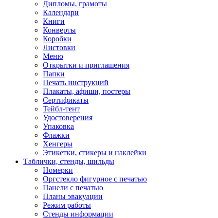
Дипломы, грамоты
Календари
Книги
Конверты
Коробки
Листовки
Меню
Открытки и приглашения
Папки
Печать инструкций
Плакаты, афиши, постеры
Сертификаты
Тейбл-тент
Удостоверения
Упаковка
Флажки
Хенгеры
Этикетки, стикеры и наклейки
Таблички, стенды, шильды
Номерки
Оргстекло фигурное с печатью
Панели с печатью
Планы эвакуации
Режим работы
Стенды информации