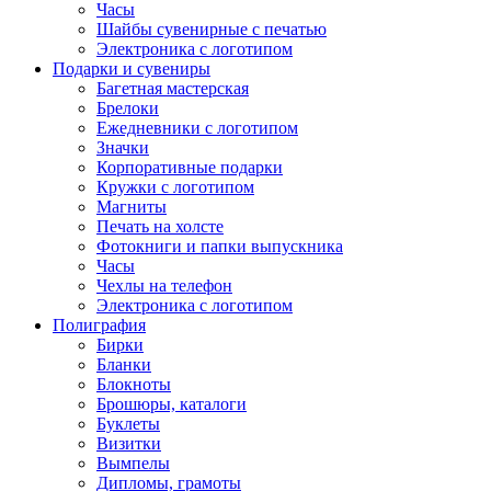
Часы
Шайбы сувенирные с печатью
Электроника с логотипом
Подарки и сувениры
Багетная мастерская
Брелоки
Ежедневники с логотипом
Значки
Корпоративные подарки
Кружки с логотипом
Магниты
Печать на холсте
Фотокниги и папки выпускника
Часы
Чехлы на телефон
Электроника с логотипом
Полиграфия
Бирки
Бланки
Блокноты
Брошюры, каталоги
Буклеты
Визитки
Вымпелы
Дипломы, грамоты