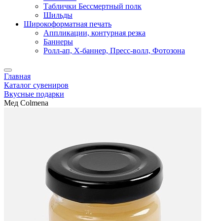
Таблички Бессмертный полк
Шильды
Широкоформатная печать
Аппликации, контурная резка
Баннеры
Ролл-ап, X-баннер, Пресс-волл, Фотозона
Главная
Каталог сувениров
Вкусные подарки
Мед Colmena