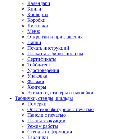
Календари
Книги
Конверты
Коробки
Листовки
Меню
Открытки и приглашения
Папки
Печать инструкций
Плакаты, афиши, постеры
Сертификаты
Тейбл-тент
Удостоверения
Упаковка
Флажки
Хенгеры
Этикетки, стикеры и наклейки
Таблички, стенды, шильды
Номерки
Оргстекло фигурное с печатью
Панели с печатью
Планы эвакуации
Режим работы
Стенды информации
Таблички