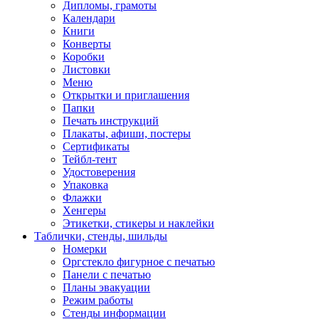
Дипломы, грамоты
Календари
Книги
Конверты
Коробки
Листовки
Меню
Открытки и приглашения
Папки
Печать инструкций
Плакаты, афиши, постеры
Сертификаты
Тейбл-тент
Удостоверения
Упаковка
Флажки
Хенгеры
Этикетки, стикеры и наклейки
Таблички, стенды, шильды
Номерки
Оргстекло фигурное с печатью
Панели с печатью
Планы эвакуации
Режим работы
Стенды информации