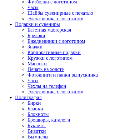
Футболки с логотипом
Часы
Шайбы сувенирные с печатью
Электроника с логотипом
Подарки и сувениры
Багетная мастерская
Брелоки
Ежедневники с логотипом
Значки
Корпоративные подарки
Кружки с логотипом
Магниты
Печать на холсте
Фотокниги и папки выпускника
Часы
Чехлы на телефон
Электроника с логотипом
Полиграфия
Бирки
Бланки
Блокноты
Брошюры, каталоги
Буклеты
Визитки
Вымпелы