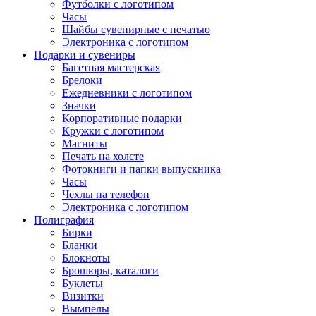
Футболки с логотипом
Часы
Шайбы сувенирные с печатью
Электроника с логотипом
Подарки и сувениры
Багетная мастерская
Брелоки
Ежедневники с логотипом
Значки
Корпоративные подарки
Кружки с логотипом
Магниты
Печать на холсте
Фотокниги и папки выпускника
Часы
Чехлы на телефон
Электроника с логотипом
Полиграфия
Бирки
Бланки
Блокноты
Брошюры, каталоги
Буклеты
Визитки
Вымпелы