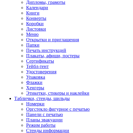
Дипломы, грамоты
Календари
Книги
Конверты
Коробки
Листовки
Меню
Открытки и приглашения
Папки
Печать инструкций
Плакаты, афиши, постеры
Сертификаты
Тейбл-тент
Удостоверения
Упаковка
Флажки
Хенгеры
Этикетки, стикеры и наклейки
Таблички, стенды, шильды
Номерки
Оргстекло фигурное с печатью
Панели с печатью
Планы эвакуации
Режим работы
Стенды информации