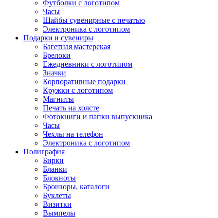
Футболки с логотипом
Часы
Шайбы сувенирные с печатью
Электроника с логотипом
Подарки и сувениры
Багетная мастерская
Брелоки
Ежедневники с логотипом
Значки
Корпоративные подарки
Кружки с логотипом
Магниты
Печать на холсте
Фотокниги и папки выпускника
Часы
Чехлы на телефон
Электроника с логотипом
Полиграфия
Бирки
Бланки
Блокноты
Брошюры, каталоги
Буклеты
Визитки
Вымпелы