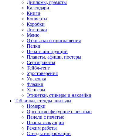
Дипломы, грамоты
Календари
Книги
Конверты
Коробки
Листовки
Меню
Открытки и приглашения
Папки
Печать инструкций
Плакаты, афиши, постеры
Сертификаты
Тейбл-тент
Удостоверения
Упаковка
Флажки
Хенгеры
Этикетки, стикеры и наклейки
Таблички, стенды, шильды
Номерки
Оргстекло фигурное с печатью
Панели с печатью
Планы эвакуации
Режим работы
Стенды информации