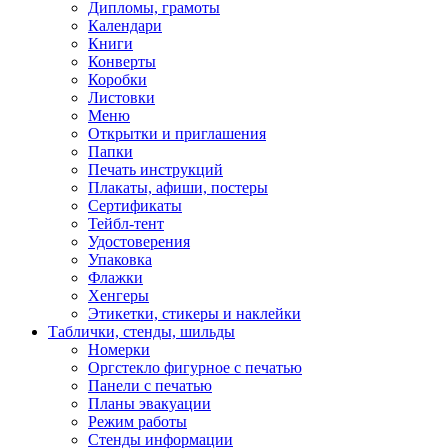
Дипломы, грамоты
Календари
Книги
Конверты
Коробки
Листовки
Меню
Открытки и приглашения
Папки
Печать инструкций
Плакаты, афиши, постеры
Сертификаты
Тейбл-тент
Удостоверения
Упаковка
Флажки
Хенгеры
Этикетки, стикеры и наклейки
Таблички, стенды, шильды
Номерки
Оргстекло фигурное с печатью
Панели с печатью
Планы эвакуации
Режим работы
Стенды информации