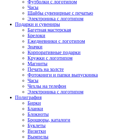
Футболки с логотипом
Часы
Шайбы сувенирные с печатью
Электроника с логотипом
Подарки и сувениры
Багетная мастерская
Брелоки
Ежедневники с логотипом
Значки
Корпоративные подарки
Кружки с логотипом
Магниты
Печать на холсте
Фотокниги и папки выпускника
Часы
Чехлы на телефон
Электроника с логотипом
Полиграфия
Бирки
Бланки
Блокноты
Брошюры, каталоги
Буклеты
Визитки
Вымпелы