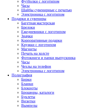
Футболки с логотипом
Часы
Шайбы сувенирные с печатью
Электроника с логотипом
Подарки и сувениры
Багетная мастерская
Брелоки
Ежедневники с логотипом
Значки
Корпоративные подарки
Кружки с логотипом
Магниты
Печать на холсте
Фотокниги и папки выпускника
Часы
Чехлы на телефон
Электроника с логотипом
Полиграфия
Бирки
Бланки
Блокноты
Брошюры, каталоги
Буклеты
Визитки
Вымпелы