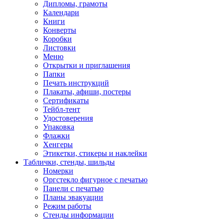
Дипломы, грамоты
Календари
Книги
Конверты
Коробки
Листовки
Меню
Открытки и приглашения
Папки
Печать инструкций
Плакаты, афиши, постеры
Сертификаты
Тейбл-тент
Удостоверения
Упаковка
Флажки
Хенгеры
Этикетки, стикеры и наклейки
Таблички, стенды, шильды
Номерки
Оргстекло фигурное с печатью
Панели с печатью
Планы эвакуации
Режим работы
Стенды информации