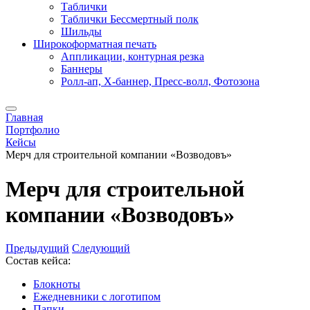
Таблички
Таблички Бессмертный полк
Шильды
Широкоформатная печать
Аппликации, контурная резка
Баннеры
Ролл-ап, X-баннер, Пресс-волл, Фотозона
Главная
Портфолио
Кейсы
Мерч для строительной компании «Возводовъ»
Мерч для строительной
компании «Возводовъ»
Предыдущий
Следующий
Состав кейса:
Блокноты
Ежедневники с логотипом
Папки