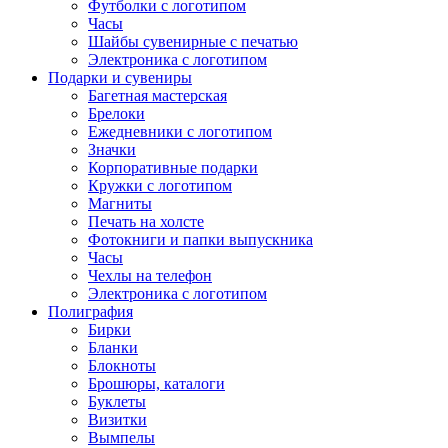
Футболки с логотипом
Часы
Шайбы сувенирные с печатью
Электроника с логотипом
Подарки и сувениры
Багетная мастерская
Брелоки
Ежедневники с логотипом
Значки
Корпоративные подарки
Кружки с логотипом
Магниты
Печать на холсте
Фотокниги и папки выпускника
Часы
Чехлы на телефон
Электроника с логотипом
Полиграфия
Бирки
Бланки
Блокноты
Брошюры, каталоги
Буклеты
Визитки
Вымпелы