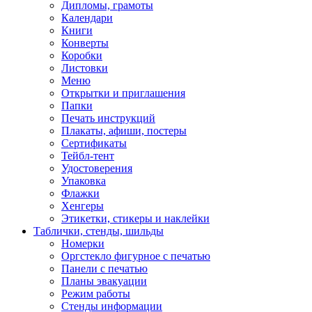
Дипломы, грамоты
Календари
Книги
Конверты
Коробки
Листовки
Меню
Открытки и приглашения
Папки
Печать инструкций
Плакаты, афиши, постеры
Сертификаты
Тейбл-тент
Удостоверения
Упаковка
Флажки
Хенгеры
Этикетки, стикеры и наклейки
Таблички, стенды, шильды
Номерки
Оргстекло фигурное с печатью
Панели с печатью
Планы эвакуации
Режим работы
Стенды информации