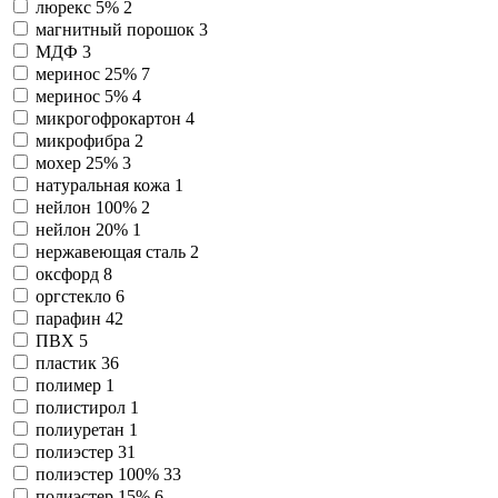
люрекс 5%
2
магнитный порошок
3
МДФ
3
меринос 25%
7
меринос 5%
4
микрогофрокартон
4
микрофибра
2
мохер 25%
3
натуральная кожа
1
нейлон 100%
2
нейлон 20%
1
нержавеющая сталь
2
оксфорд
8
оргстекло
6
парафин
42
ПВХ
5
пластик
36
полимер
1
полистирол
1
полиуретан
1
полиэстер
31
полиэстер 100%
33
полиэстер 15%
6