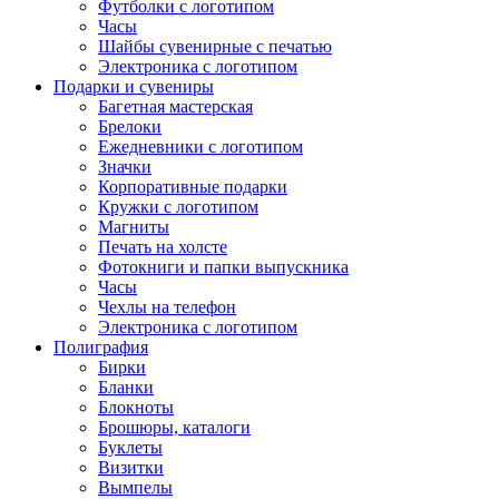
Футболки с логотипом
Часы
Шайбы сувенирные с печатью
Электроника с логотипом
Подарки и сувениры
Багетная мастерская
Брелоки
Ежедневники с логотипом
Значки
Корпоративные подарки
Кружки с логотипом
Магниты
Печать на холсте
Фотокниги и папки выпускника
Часы
Чехлы на телефон
Электроника с логотипом
Полиграфия
Бирки
Бланки
Блокноты
Брошюры, каталоги
Буклеты
Визитки
Вымпелы