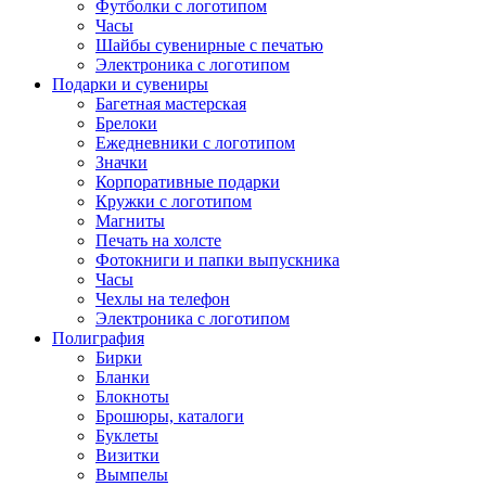
Футболки с логотипом
Часы
Шайбы сувенирные с печатью
Электроника с логотипом
Подарки и сувениры
Багетная мастерская
Брелоки
Ежедневники с логотипом
Значки
Корпоративные подарки
Кружки с логотипом
Магниты
Печать на холсте
Фотокниги и папки выпускника
Часы
Чехлы на телефон
Электроника с логотипом
Полиграфия
Бирки
Бланки
Блокноты
Брошюры, каталоги
Буклеты
Визитки
Вымпелы