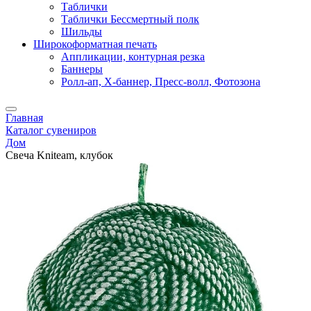
Таблички
Таблички Бессмертный полк
Шильды
Широкоформатная печать
Аппликации, контурная резка
Баннеры
Ролл-ап, X-баннер, Пресс-волл, Фотозона
Главная
Каталог сувениров
Дом
Свеча Kniteam, клубок