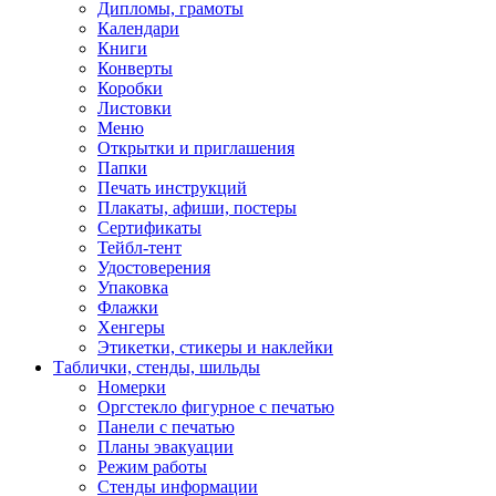
Дипломы, грамоты
Календари
Книги
Конверты
Коробки
Листовки
Меню
Открытки и приглашения
Папки
Печать инструкций
Плакаты, афиши, постеры
Сертификаты
Тейбл-тент
Удостоверения
Упаковка
Флажки
Хенгеры
Этикетки, стикеры и наклейки
Таблички, стенды, шильды
Номерки
Оргстекло фигурное с печатью
Панели с печатью
Планы эвакуации
Режим работы
Стенды информации