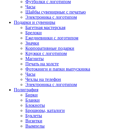
Футболки с логотипом
Часы
Шайбы сувенирные с печатью
Электроника с логотипом
Подарки и сувениры
Багетная мастерская
Брелоки
Ежедневники с логотипом
Значки
Корпоративные подарки
Кружки с логотипом
Магниты
Печать на холсте
Фотокниги и папки выпускника
Часы
Чехлы на телефон
Электроника с логотипом
Полиграфия
Бирки
Бланки
Блокноты
Брошюры, каталоги
Буклеты
Визитки
Вымпелы