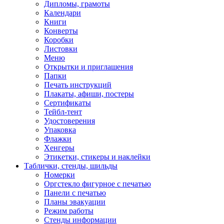
Дипломы, грамоты
Календари
Книги
Конверты
Коробки
Листовки
Меню
Открытки и приглашения
Папки
Печать инструкций
Плакаты, афиши, постеры
Сертификаты
Тейбл-тент
Удостоверения
Упаковка
Флажки
Хенгеры
Этикетки, стикеры и наклейки
Таблички, стенды, шильды
Номерки
Оргстекло фигурное с печатью
Панели с печатью
Планы эвакуации
Режим работы
Стенды информации