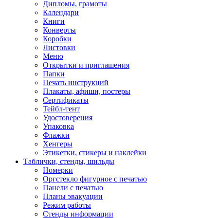
Дипломы, грамоты
Календари
Книги
Конверты
Коробки
Листовки
Меню
Открытки и приглашения
Папки
Печать инструкций
Плакаты, афиши, постеры
Сертификаты
Тейбл-тент
Удостоверения
Упаковка
Флажки
Хенгеры
Этикетки, стикеры и наклейки
Таблички, стенды, шильды
Номерки
Оргстекло фигурное с печатью
Панели с печатью
Планы эвакуации
Режим работы
Стенды информации