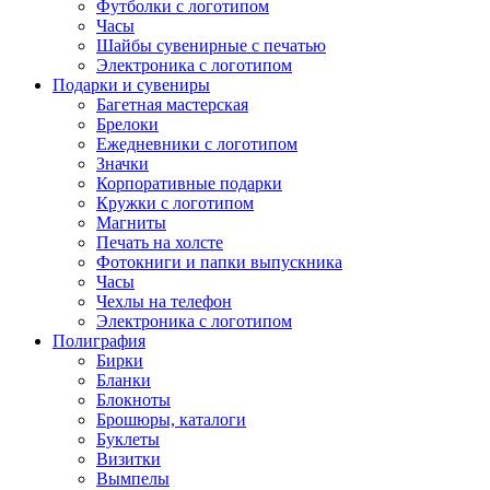
Футболки с логотипом
Часы
Шайбы сувенирные с печатью
Электроника с логотипом
Подарки и сувениры
Багетная мастерская
Брелоки
Ежедневники с логотипом
Значки
Корпоративные подарки
Кружки с логотипом
Магниты
Печать на холсте
Фотокниги и папки выпускника
Часы
Чехлы на телефон
Электроника с логотипом
Полиграфия
Бирки
Бланки
Блокноты
Брошюры, каталоги
Буклеты
Визитки
Вымпелы