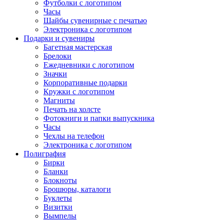
Футболки с логотипом
Часы
Шайбы сувенирные с печатью
Электроника с логотипом
Подарки и сувениры
Багетная мастерская
Брелоки
Ежедневники с логотипом
Значки
Корпоративные подарки
Кружки с логотипом
Магниты
Печать на холсте
Фотокниги и папки выпускника
Часы
Чехлы на телефон
Электроника с логотипом
Полиграфия
Бирки
Бланки
Блокноты
Брошюры, каталоги
Буклеты
Визитки
Вымпелы