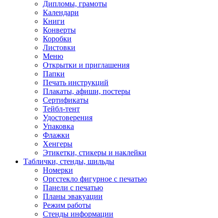
Дипломы, грамоты
Календари
Книги
Конверты
Коробки
Листовки
Меню
Открытки и приглашения
Папки
Печать инструкций
Плакаты, афиши, постеры
Сертификаты
Тейбл-тент
Удостоверения
Упаковка
Флажки
Хенгеры
Этикетки, стикеры и наклейки
Таблички, стенды, шильды
Номерки
Оргстекло фигурное с печатью
Панели с печатью
Планы эвакуации
Режим работы
Стенды информации