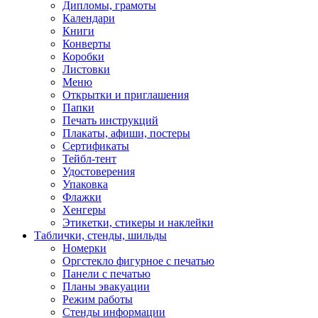
Дипломы, грамоты
Календари
Книги
Конверты
Коробки
Листовки
Меню
Открытки и приглашения
Папки
Печать инструкций
Плакаты, афиши, постеры
Сертификаты
Тейбл-тент
Удостоверения
Упаковка
Флажки
Хенгеры
Этикетки, стикеры и наклейки
Таблички, стенды, шильды
Номерки
Оргстекло фигурное с печатью
Панели с печатью
Планы эвакуации
Режим работы
Стенды информации