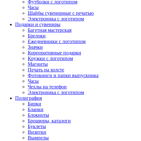
Футболки с логотипом
Часы
Шайбы сувенирные с печатью
Электроника с логотипом
Подарки и сувениры
Багетная мастерская
Брелоки
Ежедневники с логотипом
Значки
Корпоративные подарки
Кружки с логотипом
Магниты
Печать на холсте
Фотокниги и папки выпускника
Часы
Чехлы на телефон
Электроника с логотипом
Полиграфия
Бирки
Бланки
Блокноты
Брошюры, каталоги
Буклеты
Визитки
Вымпелы