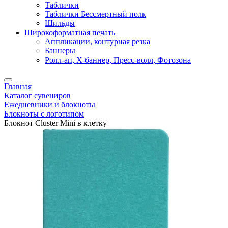
Таблички
Таблички Бессмертный полк
Шильды
Широкоформатная печать
Аппликации, контурная резка
Баннеры
Ролл-ап, X-баннер, Пресс-волл, Фотозона
Главная
Каталог сувениров
Ежедневники и блокноты
Блокноты с логотипом
Блокнот Cluster Mini в клетку