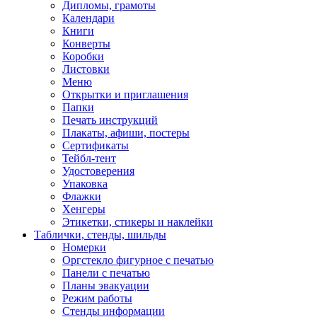
Дипломы, грамоты
Календари
Книги
Конверты
Коробки
Листовки
Меню
Открытки и приглашения
Папки
Печать инструкций
Плакаты, афиши, постеры
Сертификаты
Тейбл-тент
Удостоверения
Упаковка
Флажки
Хенгеры
Этикетки, стикеры и наклейки
Таблички, стенды, шильды
Номерки
Оргстекло фигурное с печатью
Панели с печатью
Планы эвакуации
Режим работы
Стенды информации