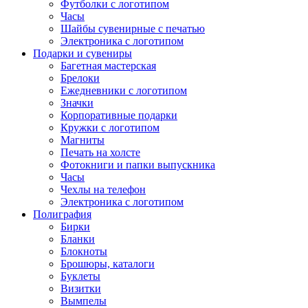
Футболки с логотипом
Часы
Шайбы сувенирные с печатью
Электроника с логотипом
Подарки и сувениры
Багетная мастерская
Брелоки
Ежедневники с логотипом
Значки
Корпоративные подарки
Кружки с логотипом
Магниты
Печать на холсте
Фотокниги и папки выпускника
Часы
Чехлы на телефон
Электроника с логотипом
Полиграфия
Бирки
Бланки
Блокноты
Брошюры, каталоги
Буклеты
Визитки
Вымпелы