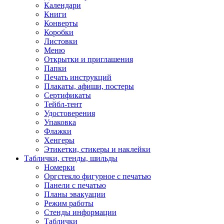
Календари
Книги
Конверты
Коробки
Листовки
Меню
Открытки и приглашения
Папки
Печать инструкций
Плакаты, афиши, постеры
Сертификаты
Тейбл-тент
Удостоверения
Упаковка
Флажки
Хенгеры
Этикетки, стикеры и наклейки
Таблички, стенды, шильды
Номерки
Оргстекло фигурное с печатью
Панели с печатью
Планы эвакуации
Режим работы
Стенды информации
Таблички