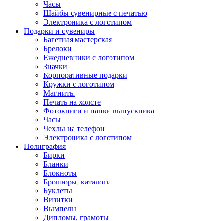
Часы
Шайбы сувенирные с печатью
Электроника с логотипом
Подарки и сувениры
Багетная мастерская
Брелоки
Ежедневники с логотипом
Значки
Корпоративные подарки
Кружки с логотипом
Магниты
Печать на холсте
Фотокниги и папки выпускника
Часы
Чехлы на телефон
Электроника с логотипом
Полиграфия
Бирки
Бланки
Блокноты
Брошюры, каталоги
Буклеты
Визитки
Вымпелы
Дипломы, грамоты