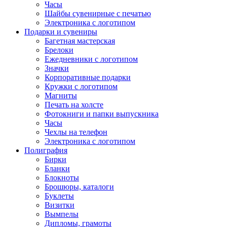
Часы
Шайбы сувенирные с печатью
Электроника с логотипом
Подарки и сувениры
Багетная мастерская
Брелоки
Ежедневники с логотипом
Значки
Корпоративные подарки
Кружки с логотипом
Магниты
Печать на холсте
Фотокниги и папки выпускника
Часы
Чехлы на телефон
Электроника с логотипом
Полиграфия
Бирки
Бланки
Блокноты
Брошюры, каталоги
Буклеты
Визитки
Вымпелы
Дипломы, грамоты