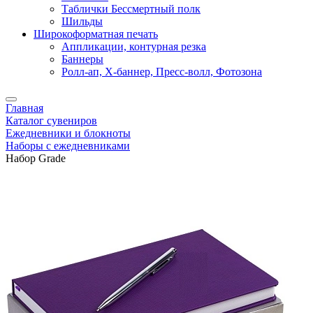
Таблички Бессмертный полк
Шильды
Широкоформатная печать
Аппликации, контурная резка
Баннеры
Ролл-ап, X-баннер, Пресс-волл, Фотозона
Главная
Каталог сувениров
Ежедневники и блокноты
Наборы с ежедневниками
Набор Grade