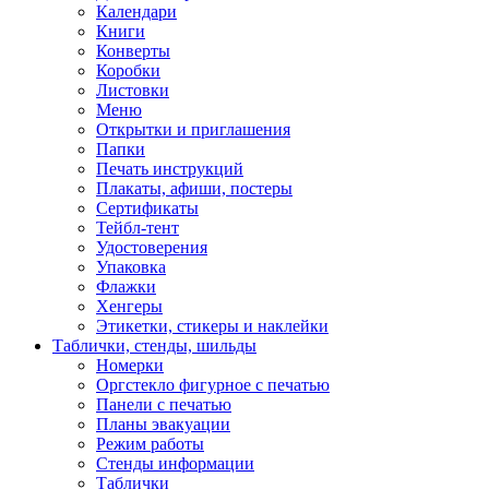
Календари
Книги
Конверты
Коробки
Листовки
Меню
Открытки и приглашения
Папки
Печать инструкций
Плакаты, афиши, постеры
Сертификаты
Тейбл-тент
Удостоверения
Упаковка
Флажки
Хенгеры
Этикетки, стикеры и наклейки
Таблички, стенды, шильды
Номерки
Оргстекло фигурное с печатью
Панели с печатью
Планы эвакуации
Режим работы
Стенды информации
Таблички