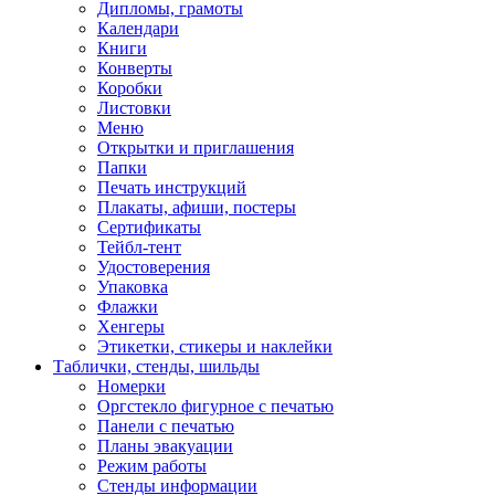
Дипломы, грамоты
Календари
Книги
Конверты
Коробки
Листовки
Меню
Открытки и приглашения
Папки
Печать инструкций
Плакаты, афиши, постеры
Сертификаты
Тейбл-тент
Удостоверения
Упаковка
Флажки
Хенгеры
Этикетки, стикеры и наклейки
Таблички, стенды, шильды
Номерки
Оргстекло фигурное с печатью
Панели с печатью
Планы эвакуации
Режим работы
Стенды информации