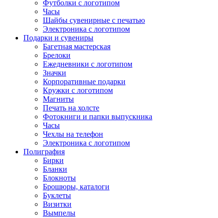
Футболки с логотипом
Часы
Шайбы сувенирные с печатью
Электроника с логотипом
Подарки и сувениры
Багетная мастерская
Брелоки
Ежедневники с логотипом
Значки
Корпоративные подарки
Кружки с логотипом
Магниты
Печать на холсте
Фотокниги и папки выпускника
Часы
Чехлы на телефон
Электроника с логотипом
Полиграфия
Бирки
Бланки
Блокноты
Брошюры, каталоги
Буклеты
Визитки
Вымпелы