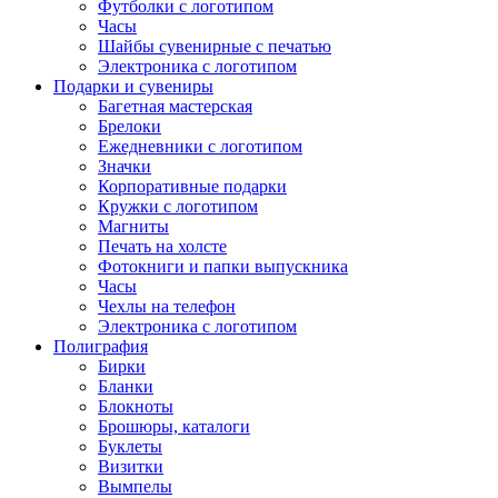
Футболки с логотипом
Часы
Шайбы сувенирные с печатью
Электроника с логотипом
Подарки и сувениры
Багетная мастерская
Брелоки
Ежедневники с логотипом
Значки
Корпоративные подарки
Кружки с логотипом
Магниты
Печать на холсте
Фотокниги и папки выпускника
Часы
Чехлы на телефон
Электроника с логотипом
Полиграфия
Бирки
Бланки
Блокноты
Брошюры, каталоги
Буклеты
Визитки
Вымпелы