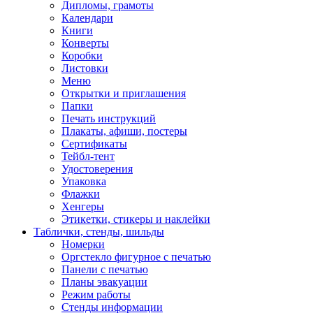
Дипломы, грамоты
Календари
Книги
Конверты
Коробки
Листовки
Меню
Открытки и приглашения
Папки
Печать инструкций
Плакаты, афиши, постеры
Сертификаты
Тейбл-тент
Удостоверения
Упаковка
Флажки
Хенгеры
Этикетки, стикеры и наклейки
Таблички, стенды, шильды
Номерки
Оргстекло фигурное с печатью
Панели с печатью
Планы эвакуации
Режим работы
Стенды информации