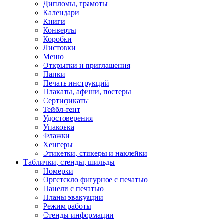
Дипломы, грамоты
Календари
Книги
Конверты
Коробки
Листовки
Меню
Открытки и приглашения
Папки
Печать инструкций
Плакаты, афиши, постеры
Сертификаты
Тейбл-тент
Удостоверения
Упаковка
Флажки
Хенгеры
Этикетки, стикеры и наклейки
Таблички, стенды, шильды
Номерки
Оргстекло фигурное с печатью
Панели с печатью
Планы эвакуации
Режим работы
Стенды информации