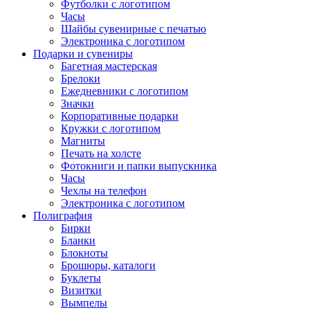
Футболки с логотипом
Часы
Шайбы сувенирные с печатью
Электроника с логотипом
Подарки и сувениры
Багетная мастерская
Брелоки
Ежедневники с логотипом
Значки
Корпоративные подарки
Кружки с логотипом
Магниты
Печать на холсте
Фотокниги и папки выпускника
Часы
Чехлы на телефон
Электроника с логотипом
Полиграфия
Бирки
Бланки
Блокноты
Брошюры, каталоги
Буклеты
Визитки
Вымпелы