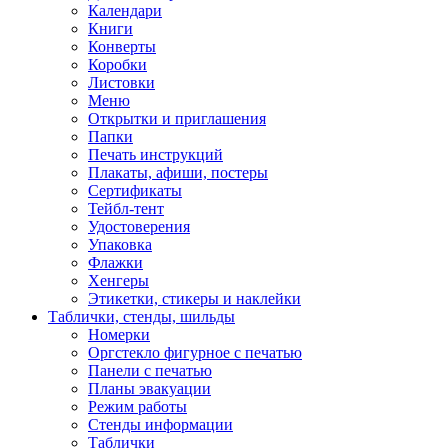
Календари
Книги
Конверты
Коробки
Листовки
Меню
Открытки и приглашения
Папки
Печать инструкций
Плакаты, афиши, постеры
Сертификаты
Тейбл-тент
Удостоверения
Упаковка
Флажки
Хенгеры
Этикетки, стикеры и наклейки
Таблички, стенды, шильды
Номерки
Оргстекло фигурное с печатью
Панели с печатью
Планы эвакуации
Режим работы
Стенды информации
Таблички