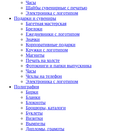
Часы
Шайбы сувенирные с печатью
Электроника с логотипом
Подарки и сувениры
Багетная мастерская
Брелоки
Ежедневники с логотипом
Значки
Корпоративные подарки
Кружки с логотипом
Магниты
Печать на холсте
Фотокниги и папки выпускника
Часы
Чехлы на телефон
Электроника с логотипом
Полиграфия
Бирки
Бланки
Блокноты
Брошюры, каталоги
Буклеты
Визитки
Вымпелы
Дипломы, грамоты