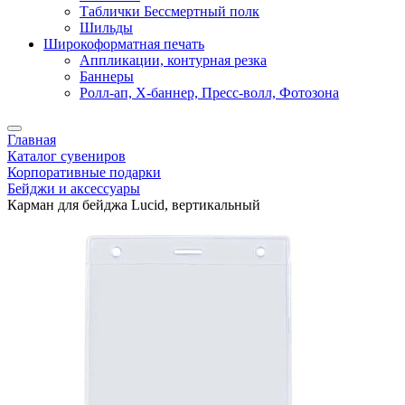
Таблички Бессмертный полк
Шильды
Широкоформатная печать
Аппликации, контурная резка
Баннеры
Ролл-ап, X-баннер, Пресс-волл, Фотозона
Главная
Каталог сувениров
Корпоративные подарки
Бейджи и аксессуары
Карман для бейджа Lucid, вертикальный