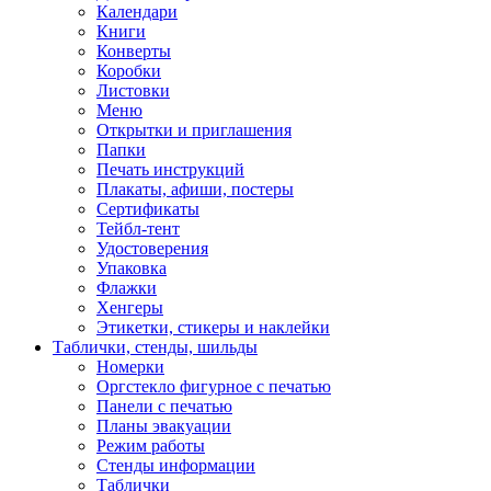
Календари
Книги
Конверты
Коробки
Листовки
Меню
Открытки и приглашения
Папки
Печать инструкций
Плакаты, афиши, постеры
Сертификаты
Тейбл-тент
Удостоверения
Упаковка
Флажки
Хенгеры
Этикетки, стикеры и наклейки
Таблички, стенды, шильды
Номерки
Оргстекло фигурное с печатью
Панели с печатью
Планы эвакуации
Режим работы
Стенды информации
Таблички