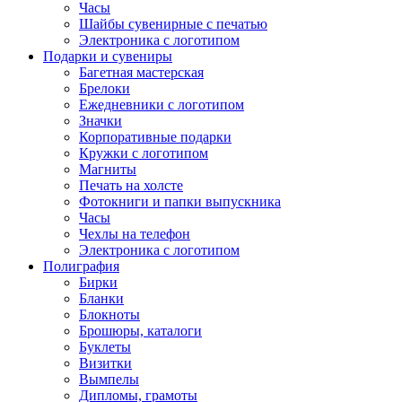
Часы
Шайбы сувенирные с печатью
Электроника с логотипом
Подарки и сувениры
Багетная мастерская
Брелоки
Ежедневники с логотипом
Значки
Корпоративные подарки
Кружки с логотипом
Магниты
Печать на холсте
Фотокниги и папки выпускника
Часы
Чехлы на телефон
Электроника с логотипом
Полиграфия
Бирки
Бланки
Блокноты
Брошюры, каталоги
Буклеты
Визитки
Вымпелы
Дипломы, грамоты