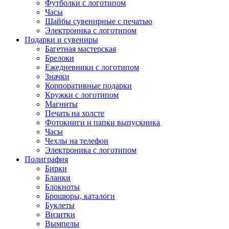
Футболки с логотипом
Часы
Шайбы сувенирные с печатью
Электроника с логотипом
Подарки и сувениры
Багетная мастерская
Брелоки
Ежедневники с логотипом
Значки
Корпоративные подарки
Кружки с логотипом
Магниты
Печать на холсте
Фотокниги и папки выпускника
Часы
Чехлы на телефон
Электроника с логотипом
Полиграфия
Бирки
Бланки
Блокноты
Брошюры, каталоги
Буклеты
Визитки
Вымпелы