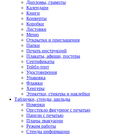
Дипломы, грамоты
Календари
Книги
Конверты
Коробки
Листовки
Меню
Открытки и приглашения
Папки
Печать инструкций
Плакаты, афиши, постеры
Сертификаты
Тейбл-тент
Удостоверения
Упаковка
Флажки
Хенгеры
Этикетки, стикеры и наклейки
Таблички, стенды, шильды
Номерки
Оргстекло фигурное с печатью
Панели с печатью
Планы эвакуации
Режим работы
Стенды информации